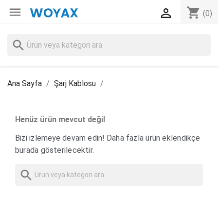

shopping_cart

(0)
search
Ana Sayfa
Şarj Kablosu
Henüz ürün mevcut değil
Bizi izlemeye devam edin! Daha fazla ürün eklendikçe
burada gösterilecektir.
search