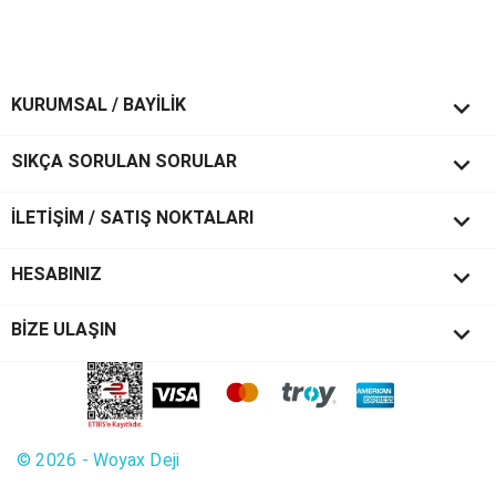

KURUMSAL / BAYİLİK

SIKÇA SORULAN SORULAR

İLETİŞİM / SATIŞ NOKTALARI

HESABINIZ
keyboard_arrow_down
BİZE ULAŞIN
© 2026 - Woyax Deji