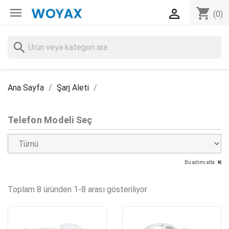

shopping_cart

(0)
search
Ana Sayfa
Şarj Aleti
Telefon Modeli Seç
Bu adımı atla
Toplam 8 üründen 1-8 arası gösteriliyor