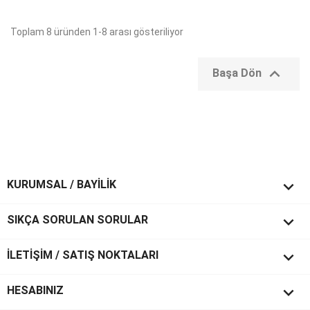
Toplam 8 üründen 1-8 arası gösteriliyor

Başa Dön

KURUMSAL / BAYİLİK

SIKÇA SORULAN SORULAR

İLETİŞİM / SATIŞ NOKTALARI

HESABINIZ