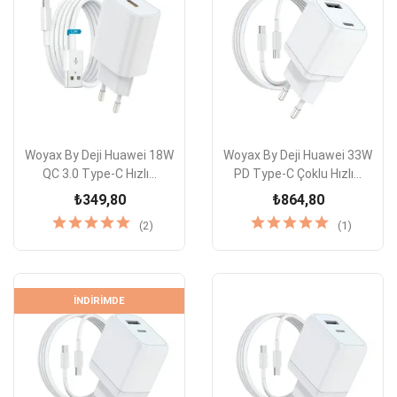
Woyax By Deji Huawei 18W
Woyax By Deji Huawei 33W
QC 3.0 Type-C Hızlı...
PD Type-C Çoklu Hızlı...
₺349,80
₺864,80
(2)
(1)
İNDIRIMDE