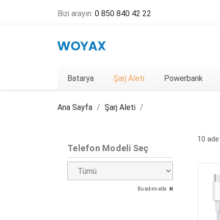
Bizi arayın:
0 850 840 42 22
Batarya
Şarj Aleti
Powerbank
Ana Sayfa
Şarj Aleti
10 adet
Telefon Modeli Seç
Bu adımı atla