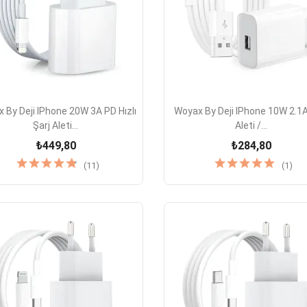


Hızlı Görünüm
Hızlı Görünüm
 By Deji IPhone 20W 3A PD Hızlı
Woyax By Deji IPhone 10W 2.1A
Şarj Aleti...
Aleti /...
₺449,80
₺284,80
(11)
(1)