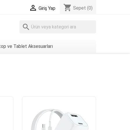
shopping_cart

Sepet
(0)
Giriş Yap
search
op ve Tablet Aksesuarları