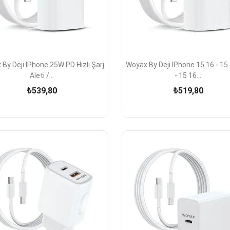


Hızlı Görünüm
Hızlı Görünüm
By Deji IPhone 25W PD Hızlı Şarj
Woyax By Deji IPhone 15 16 - 15
Aleti /...
- 15 16...
₺539,80
₺519,80