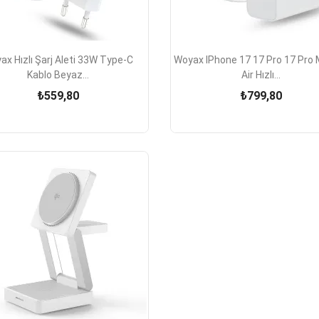


Hızlı Görünüm
Hızlı Görünüm
ax Hızlı Şarj Aleti 33W Type-C
Woyax IPhone 17 17 Pro 17 Pro
Kablo Beyaz...
Air Hızlı...
₺559,80
₺799,80