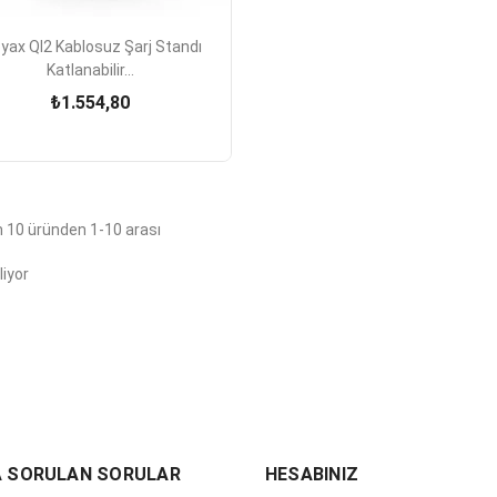

Hızlı Görünüm
yax QI2 Kablosuz Şarj Standı
Katlanabilir...
₺1.554,80
 10 üründen 1-10 arası
liyor
A SORULAN SORULAR
HESABINIZ