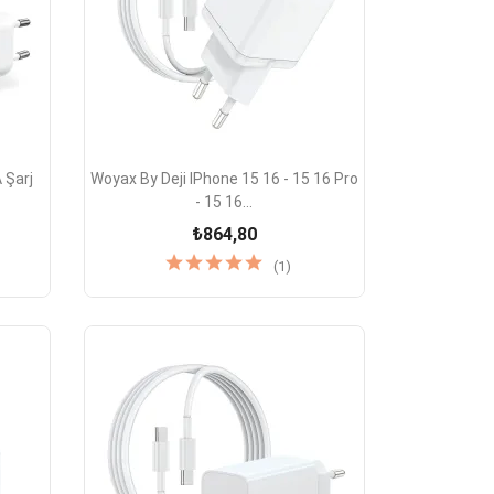

Hızlı Görünüm
 Şarj
Woyax By Deji IPhone 15 16 - 15 16 Pro
- 15 16...
₺864,80
(1)