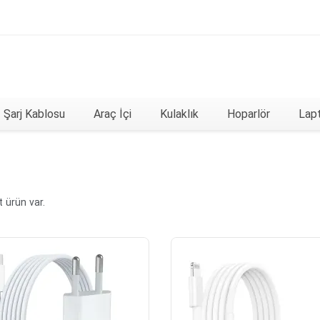
Şarj Kablosu
Araç İçi
Kulaklık
Hoparlör
Lapt
 ürün var.