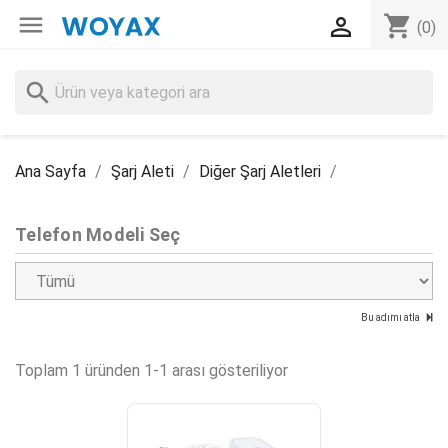

shopping_cart

(0)
search
Ana Sayfa
Şarj Aleti
Diğer Şarj Aletleri
Telefon Modeli Seç
Bu adımı atla
Toplam 1 üründen 1-1 arası gösteriliyor