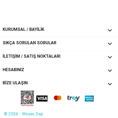

KURUMSAL / BAYİLİK

SIKÇA SORULAN SORULAR

İLETİŞİM / SATIŞ NOKTALARI

HESABINIZ
keyboard_arrow_down
BİZE ULAŞIN
© 2026 - Woyax Deji