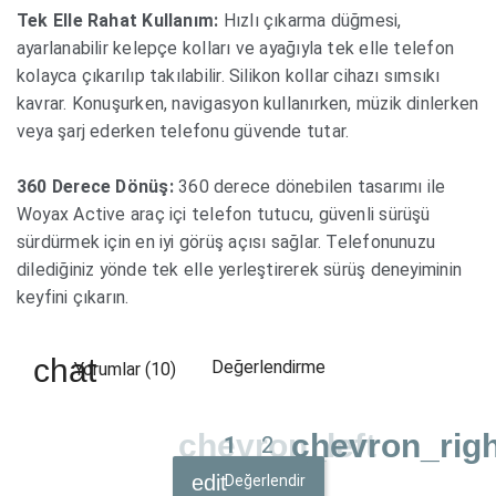
Tek Elle Rahat Kullanım:
Hızlı çıkarma düğmesi,
ayarlanabilir kelepçe kolları ve ayağıyla tek elle telefon
kolayca çıkarılıp takılabilir. Silikon kollar cihazı sımsıkı
kavrar. Konuşurken, navigasyon kullanırken, müzik dinlerken
veya şarj ederken telefonu güvende tutar.
360 Derece Dönüş:
360 derece dönebilen tasarımı ile
Woyax Active araç içi telefon tutucu, güvenli sürüşü
sürdürmek için en iyi görüş açısı sağlar. Telefonunuzu
dilediğiniz yönde tek elle yerleştirerek sürüş deneyiminin
keyfini çıkarın.
Değerlendirme
Yorumlar (10)
chevron_left
chevron_righ
1
2
Değerlendir