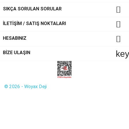

SIKÇA SORULAN SORULAR

İLETİŞİM / SATIŞ NOKTALARI

HESABINIZ
ke
BİZE ULAŞIN
© 2026 - Woyax Deji