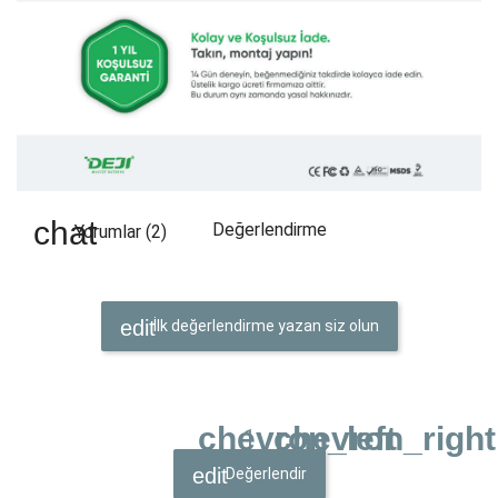
Değerlendirme
Yorumlar (2)
İlk değerlendirme yazan siz olun
chevron_left
chevron_right
1
Değerlendir