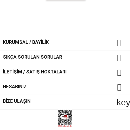

KURUMSAL / BAYİLİK

SIKÇA SORULAN SORULAR

İLETİŞİM / SATIŞ NOKTALARI

HESABINIZ
ke
BİZE ULAŞIN