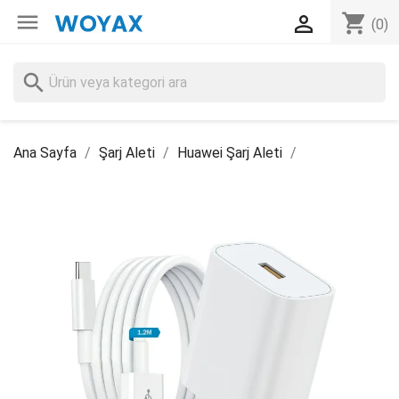

shopping_cart

(0)
search
Ana Sayfa
Şarj Aleti
Huawei Şarj Aleti