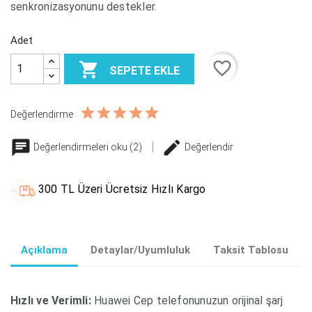
senkronizasyonunu destekler.
Adet
favorite_border

SEPETE EKLE
Değerlendirme
Değerlendirmeleri oku (2)
Değerlendir
300 TL Üzeri Ücretsiz Hızlı Kargo
Açıklama
Detaylar/Uyumluluk
Taksit Tablosu
Hızlı ve Verimli:
Huawei Cep telefonunuzun orijinal şarj