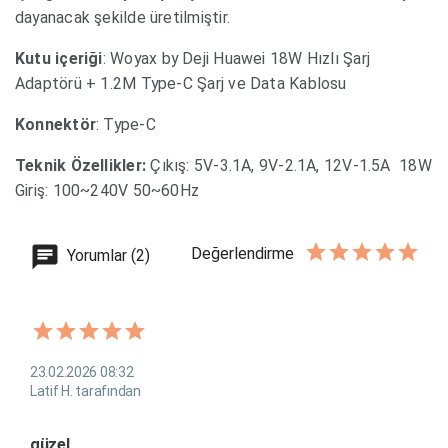
dayanacak şekilde üretilmiştir.
Kutu içeriği
: Woyax by Deji Huawei 18W Hızlı Şarj
Adaptörü + 1.2M Type-C Şarj ve Data Kablosu
Konnektör
: Type-C
Teknik Özellikler:
Çıkış: 5V-3.1A, 9V-2.1A, 12V-1.5A 18W
Giriş: 100~240V 50~60Hz
Değerlendirme
Yorumlar (2)
23.02.2026 08:32
Latif H. tarafından
güzel