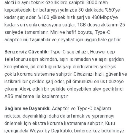
aleti ile aynı teknik özelliklere sahiptir. 3000 mAh
kapasitedeki bir bataryayı yalnızca 30 dakikada %50'ye
kadar şarj eder. %100 yüksek hızlı şarj ve 480Mbps'ye
kadar veri senkronizasyonu sağlar, 1GB dosya aktarımı 25
saniyede tamamlanır. Mini ve hafif boyutu, Type-C
adaptörünü taşınabilir ve seyahat için uygun hale getirir.
Benzersiz Güvenlik:
Type-C şarj cihazı, Huawei cep
telefonunu aşırı akımdan, aşırı ısınmadan ve aşırı şarjdan
koruyabilen, pil dolduğunda şarjı durdurabilen yerleşik
çoklu koruma sistemine sahiptir. Cihazınızı hızlı, güvenli ve
istikrarlı bir şekilde şarj eder, pil ömrünüzü en üst düzeye
çıkarır. Alevi, etkili bir şekilde önleyebilen alev geciktirici
ABS malzeme ile kaplanmıştır.
Sağlam ve Dayanıklı:
Adaptör ve Type-C bağlantı
noktası, dayanıklılığı daha da artırmak ve yıpranmayı
önlemek için ekstra koruma katmanına sahiptir. Kutu
içeriğindeki Woyax by Deji kablo, binlerce kez bükülmeye