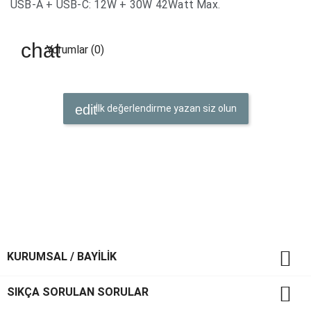
USB-A + USB-C: 12W + 30W 42Watt Max.
Yorumlar (0)
İlk değerlendirme yazan siz olun

KURUMSAL / BAYİLİK

SIKÇA SORULAN SORULAR