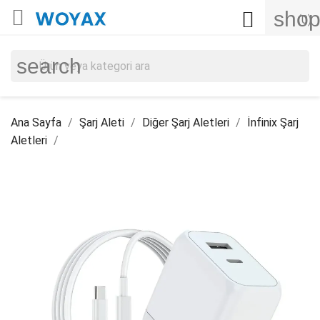

shop

(0)
search
Ana Sayfa
Şarj Aleti
Diğer Şarj Aletleri
İnfinix Şarj
Aletleri