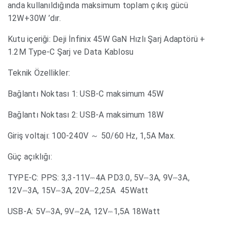
anda kullanıldığında maksimum toplam çıkış gücü
12W+30W ’dır.
Kutu içeriği: Deji İnfinix 45W GaN Hızlı Şarj Adaptörü +
1.2M Type-C Şarj ve Data Kablosu
Teknik Özellikler:
Bağlantı Noktası 1: USB-C maksimum 45W
Bağlantı Noktası 2: USB-A maksimum 18W
Giriş voltajı: 100-240V ～ 50/60 Hz, 1,5A Max.
Güç açıklığı:
TYPE-C: PPS: 3,3-11V⎓4A PD3.0, 5V⎓3A, 9V⎓3A,
12V⎓3A, 15V⎓3A, 20V⎓2,25A 45Watt
USB-A: 5V⎓3A, 9V⎓2A, 12V⎓1,5A 18Watt