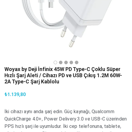
Woyax by Deji İnfinix 45W PD Type-C Çoklu Süper
Hızlı Şarj Aleti / Cihazı PD ve USB Çıkış 1.2M 60W-
2A Type-C Şarj Kablolu
₺1.139,80
İki cihazı aynı anda şarj edin. Güç kaynağı, Qualcomm
QuickCharge 4.0+, Power Delivery 3.0 ve USB-C üzerinden
PPS hızlı şarj ile uyumludur. İki cep telefonuna, tablete,