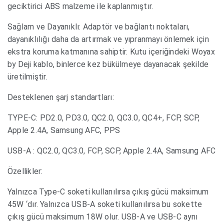
geciktirici ABS malzeme ile kaplanmıştır.
Sağlam ve Dayanıklı: Adaptör ve bağlantı noktaları,
dayanıklılığı daha da artırmak ve yıpranmayı önlemek için
ekstra koruma katmanına sahiptir. Kutu içeriğindeki Woyax
by Deji kablo, binlerce kez bükülmeye dayanacak şekilde
üretilmiştir.
Desteklenen şarj standartları:
TYPE-C: PD2.0, PD3.0, QC2.0, QC3.0, QC4+, FCP, SCP,
Apple 2.4A, Samsung AFC, PPS
USB-A : QC2.0, QC3.0, FCP, SCP, Apple 2.4A, Samsung AFC
Özellikler:
Yalnızca Type-C soketi kullanılırsa çıkış gücü maksimum
45W ‘dır. Yalnızca USB-A soketi kullanılırsa bu sokette
çıkış gücü maksimum 18W olur. USB-A ve USB-C aynı