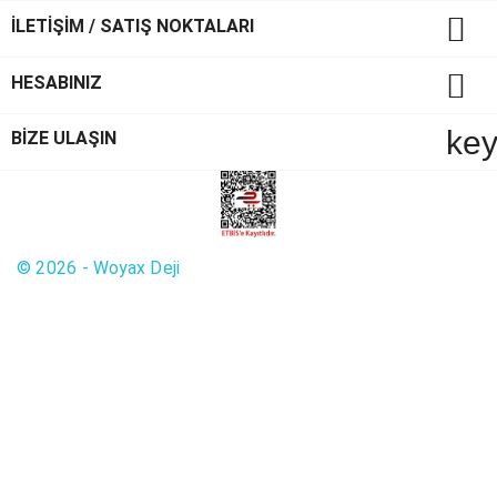

İLETİŞİM / SATIŞ NOKTALARI

HESABINIZ
ke
BİZE ULAŞIN
© 2026 - Woyax Deji