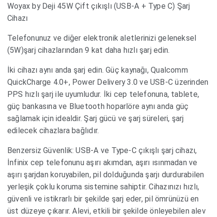
Woyax by Deji 45W Çift çıkışlı (USB-A + Type C) Şarj
Cihazı
Telefonunuz ve diğer elektronik aletlerinizi geleneksel
(5W)şarj cihazlarından 9 kat daha hızlı şarj edin.
İki cihazı aynı anda şarj edin. Güç kaynağı, Qualcomm
QuickCharge 4.0+, Power Delivery 3.0 ve USB-C üzerinden
PPS hızlı şarj ile uyumludur. İki cep telefonuna, tablete,
güç bankasına ve Bluetooth hoparlöre aynı anda güç
sağlamak için idealdir. Şarj gücü ve şarj süreleri, şarj
edilecek cihazlara bağlıdır.
Benzersiz Güvenlik: USB-A ve Type-C çıkışlı şarj cihazı,
İnfinix cep telefonunu aşırı akımdan, aşırı ısınmadan ve
aşırı şarjdan koruyabilen, pil dolduğunda şarjı durdurabilen
yerleşik çoklu koruma sistemine sahiptir. Cihazınızı hızlı,
güvenli ve istikrarlı bir şekilde şarj eder, pil ömrünüzü en
üst düzeye çıkarır. Alevi, etkili bir şekilde önleyebilen alev