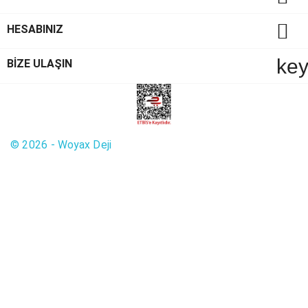

HESABINIZ
ke
BİZE ULAŞIN
© 2026 - Woyax Deji