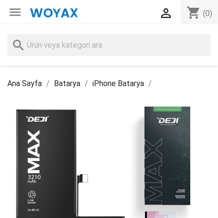

shopping_cart

(0)
search
Ana Sayfa
Batarya
iPhone Batarya