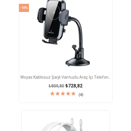
-10%
Woyax Kablosuz Şarjlı Vantuzlu Araç İçi Telefon...
₺728,82
₺809,80
(4)