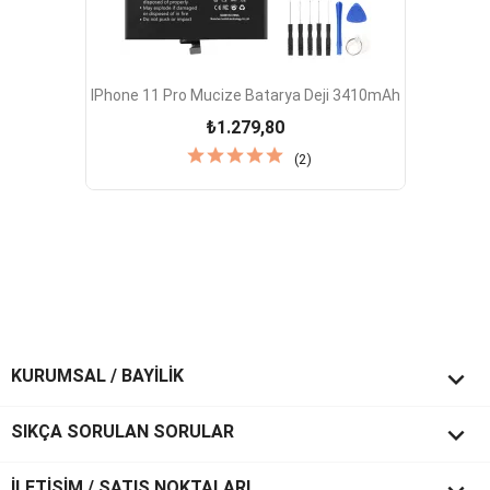
IPhone 11 Pro Mucize Batarya Deji 3410mAh
₺1.279,80
(2)

KURUMSAL / BAYİLİK

SIKÇA SORULAN SORULAR
İLETİŞİM / SATIŞ NOKTALARI