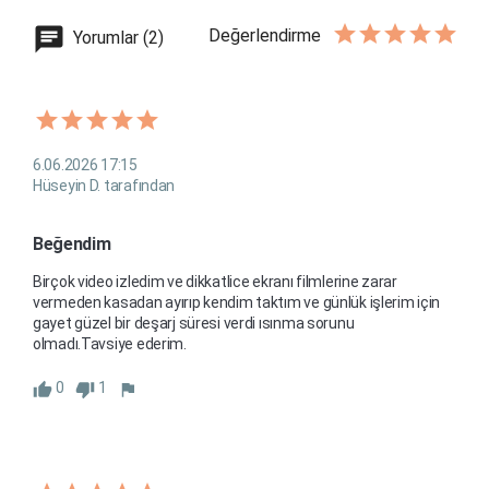
Değerlendirme
Yorumlar (2)
6.06.2026 17:15
Hüseyin D. tarafından
Beğendim
Birçok video izledim ve dikkatlice ekranı filmlerine zarar 
vermeden kasadan ayırıp kendim taktım ve günlük işlerim için 
gayet güzel bir deşarj süresi verdi ısınma sorunu 
olmadı.Tavsiye ederim.
0
1