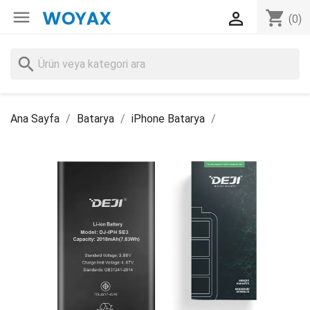

shopping_cart

(0)
search
Ana Sayfa
Batarya
iPhone Batarya