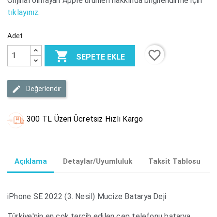
Orijinal olmayan Apple ürünleri hakkında bilgilendirme için
tıklayınız
.
Adet
favorite_border

SEPETE EKLE
Değerlendir
300 TL Üzeri Ücretsiz Hızlı Kargo
Açıklama
Detaylar/Uyumluluk
Taksit Tablosu
iPhone SE 2022 (3. Nesil) Mucize Batarya Deji
Türkiye'nin en çok tercih edilen cep telefonu batarya