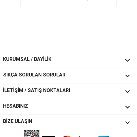

KURUMSAL / BAYİLİK

SIKÇA SORULAN SORULAR

İLETİŞİM / SATIŞ NOKTALARI

HESABINIZ
keyboard_arrow_down
BİZE ULAŞIN