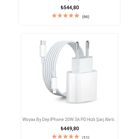
₺544,80
(66)
Woyax By Deji IPhone 20W 3A PD Hızlı Şarj Aleti...
₺449,80
(11)