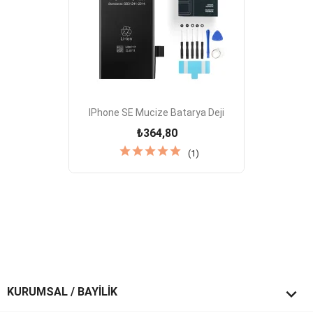
IPhone SE Mucize Batarya Deji
₺364,80
(1)

KURUMSAL / BAYİLİK