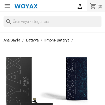

shopping_cart

(0)
search
Ana Sayfa
Batarya
iPhone Batarya