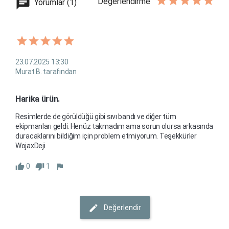
Değerlendirme
Yorumlar (1)
23.07.2025 13:30
Murat B. tarafından
Harika ürün. 
Resimlerde de görüldüğü gibi sıvı bandı ve diğer tüm 
ekipmanları geldi. Henüz takmadım ama sorun olursa arkasında 
duracaklarını bildiğim için problem etmiyorum. Teşekkürler 
WojaxDeji
0
1
Değerlendir