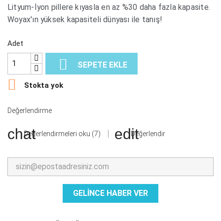
Lityum-İyon pillere kıyasla en az %30 daha fazla kapasite.
Woyax'ın yüksek kapasiteli dünyası ile tanış!
Adet

SEPETE EKLE

Stokta yok
Değerlendirme
Değerlendirmeleri oku (7)
Değerlendir
GELINCE HABER VER