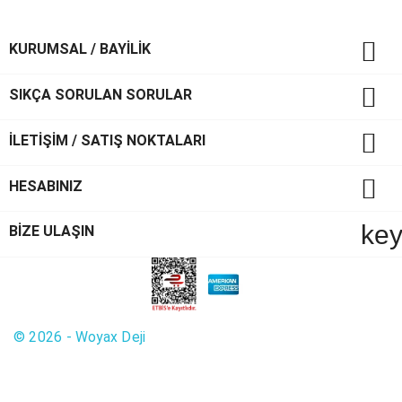

KURUMSAL / BAYİLİK

SIKÇA SORULAN SORULAR

İLETİŞİM / SATIŞ NOKTALARI

HESABINIZ
ke
BİZE ULAŞIN
© 2026 - Woyax Deji