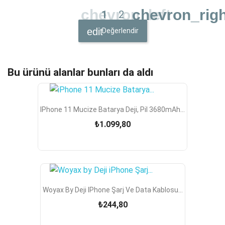
chevron_left
chevron_righ
1
2
Değerlendir
Bu ürünü alanlar bunları da aldı
IPhone 11 Mucize Batarya Deji, Pil 3680mAh...
₺1.099,80
Woyax By Deji IPhone Şarj Ve Data Kablosu...
₺244,80