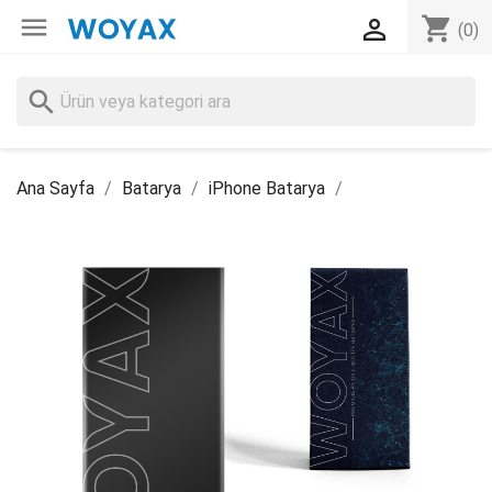

shopping_cart

(0)
search
Ana Sayfa
Batarya
iPhone Batarya