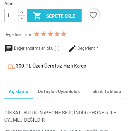
Adet
favorite_border

SEPETE EKLE
Değerlendirme
Değerlendirmeleri oku (1)
Değerlendir
300 TL Üzeri Ücretsiz Hızlı Kargo
Açıklama
Detaylar/Uyumluluk
Taksit Tablosu
DİKKAT: BU ÜRÜN iPHONE SE İÇİNDİR.iPHONE 5 İLE
UYUMLU DEĞİLDİR.