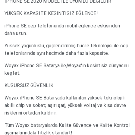
İPHONE SE 2020 MODEL İLE UYUMLU DEĞİLDİR
YÜKSEK KAPASİTE KESİNTİSİZ EĞLENCE!
iPhone SE cep telefonunda mobil eğlence eskisinden
daha uzun.
Yüksek yoğunluklu, güçlendirilmiş hücre teknolojisi ile cep
telefonlarında aynı hacimde daha fazla kapasite.
Woyax iPhone SE Batarya ile,Woyax'ın kesintisiz dünyasını
keşfet.
KUSURSUZ GÜVENLİK
Woyax iPhone SE Bataryada kullanılan yüksek teknolojili
akıllı chip ve soket; aşırı şarj, yüksek voltaj ve kısa devre
risklerini ortadan kaldırır.
Tüm Woyax bataryalarda Kalite Güvence ve Kalite Kontrol
aşamalarındaki titizlik standart!