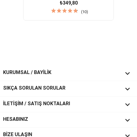
₺349,80
(10)

KURUMSAL / BAYİLİK

SIKÇA SORULAN SORULAR

İLETİŞİM / SATIŞ NOKTALARI

HESABINIZ
keyboard_arrow_down
BİZE ULAŞIN