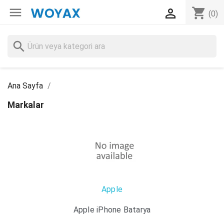

shopping_cart

(0)
search
Ana Sayfa
Markalar
Apple
Apple iPhone Batarya