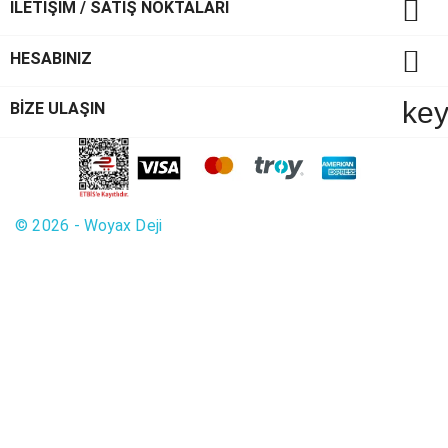

İLETİŞİM / SATIŞ NOKTALARI

HESABINIZ
ke
BİZE ULAŞIN
© 2026 - Woyax Deji