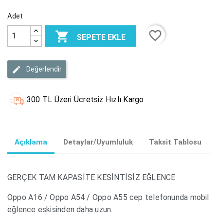
Adet
favorite_border

SEPETE EKLE
Değerlendir
300 TL Üzeri Ücretsiz Hızlı Kargo
Açıklama
Detaylar/Uyumluluk
Taksit Tablosu
GERÇEK TAM KAPASİTE KESİNTİSİZ EĞLENCE
Oppo A16 / Oppo A54 / Oppo A55 cep telefonunda mobil
eğlence eskisinden daha uzun.