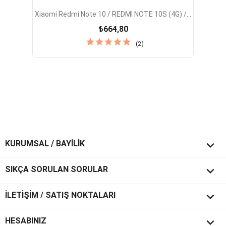
Xiaomi Redmi Note 10 / REDMI NOTE 10S (4G) /...
₺664,80
(2)

KURUMSAL / BAYİLİK

SIKÇA SORULAN SORULAR

İLETİŞİM / SATIŞ NOKTALARI

HESABINIZ