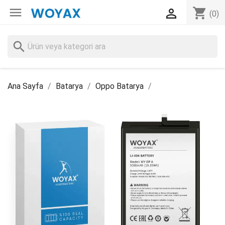

shopping_cart

(0)
search
Ana Sayfa
Batarya
Oppo Batarya