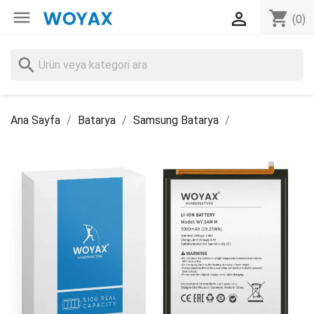

shopping_cart

(0)
search
Ana Sayfa
Batarya
Samsung Batarya