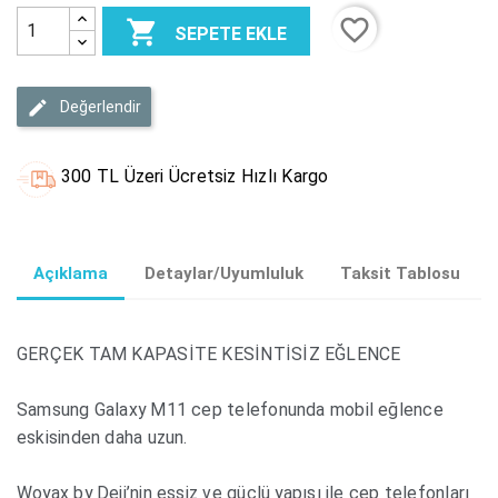
favorite_border

SEPETE EKLE
Değerlendir
300 TL Üzeri Ücretsiz Hızlı Kargo
Açıklama
Detaylar/Uyumluluk
Taksit Tablosu
GERÇEK TAM KAPASİTE KESİNTİSİZ EĞLENCE
Samsung Galaxy M11 cep telefonunda mobil eğlence
eskisinden daha uzun.
Woyax by Deji’nin eşsiz ve güçlü yapısı ile cep telefonları