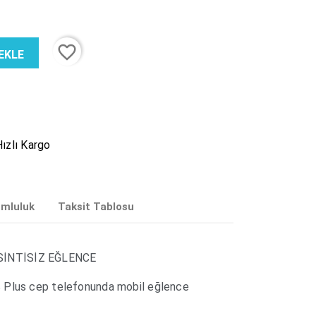
favorite_border
EKLE
ızlı Kargo
umluluk
Taksit Tablosu
SİNTİSİZ EĞLENCE
 Plus cep telefonunda mobil eğlence