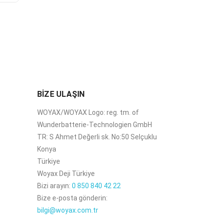
BİZE ULAŞIN
WOYAX/WOYAX Logo: reg. tm. of
Wunderbatterie-Technologien GmbH
TR: S Ahmet Değerli sk. No:50 Selçuklu
Konya
Türkiye
Woyax Deji Türkiye
Bizi arayın:
0 850 840 42 22
Bize e-posta gönderin:
bilgi@woyax.com.tr