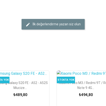
İlk değerlendirme yazan siz olun
TA YOK
STOKTA YOK


Hızlı Görünüm
Hızlı Görünüm
ung Galaxy S20 FE - A52 - A52S
Xiaomi Poco M3 / Redmi 9T / 
Mucize...
Note 9 4G...
₺489,80
₺494,80