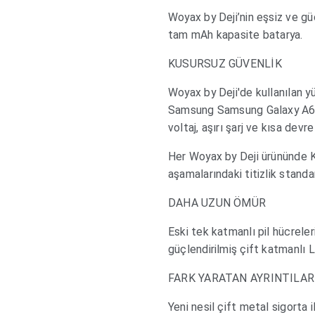
Woyax by Deji’nin eşsiz ve güç
tam mAh kapasite batarya.
KUSURSUZ GÜVENLİK
Woyax by Deji'de kullanılan yü
Samsung Samsung Galaxy A6 
voltaj, aşırı şarj ve kısa devr
Her Woyax by Deji ürününde K
aşamalarındaki titizlik standa
DAHA UZUN ÖMÜR
Eski tek katmanlı pil hücreleri
güçlendirilmiş çift katmanlı Li
FARK YARATAN AYRINTILAR
Yeni nesil çift metal sigorta i