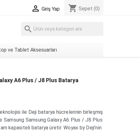
shopping_cart

Sepet
(0)
Giriş Yap
search
op ve Tablet Aksesuarları
laxy A6 Plus / J8 Plus Batarya
nolojisi ile Deji batarya hücrelerinin birleşmiş
ı ile Samsung Samsung Galaxy A6 Plus / J8 Plus
am kapasiteli batarya üretir. Woyax by Deji’nin