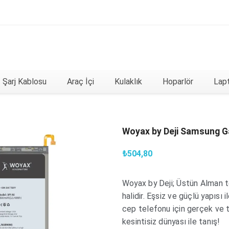
Şarj Kablosu
Araç İçi
Kulaklık
Hoparlör
Lapt
Woyax by Deji Samsung Ga
₺504,80
Woyax by Deji; Üstün Alman tek
halidir. Eşsiz ve güçlü yapıs
cep telefonu için gerçek ve t
kesintisiz dünyası ile tanış!