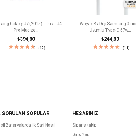


Hızlı Görünüm
Hızlı Görünüm
ung Galaxy J7 (2015) - On7 - J4
Woyax By Deji Samsung Xia
Pro Mucize...
Uyumlu Type-C 67w...
₺394,80
₺244,80
(12)
(11)
A SORULAN SORULAR
HESABINIZ
sil Bataryalarda İlk Şarj Nasıl
Sipariş takip
?
Giriş Yap