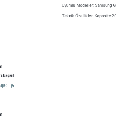
Uyumlu Modeller: Samsung G
Teknik Özellikler: Kapasite:
m
a başarılı
0
m