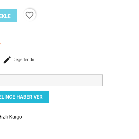
favorite_border
EKLE
Değerlendir
ELINCE HABER VER
ızlı Kargo