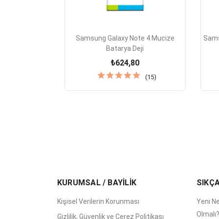

Hızlı Görünüm
Samsung Galaxy Note 4 Mucize
Sams
Batarya Deji
₺624,80
(15)
KURUMSAL / BAYİLİK
SIKÇ
Kişisel Verilerin Korunması
Yeni Ne
Olmalı
Gizlilik, Güvenlik ve Çerez Politikası