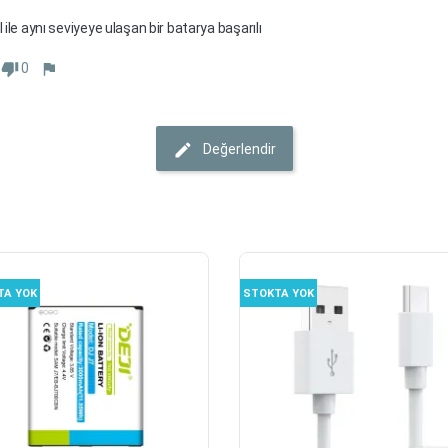
al ile aynı seviyeye ulaşan bir batarya başarılı
0
Değerlendir
TA YOK
STOKTA YOK