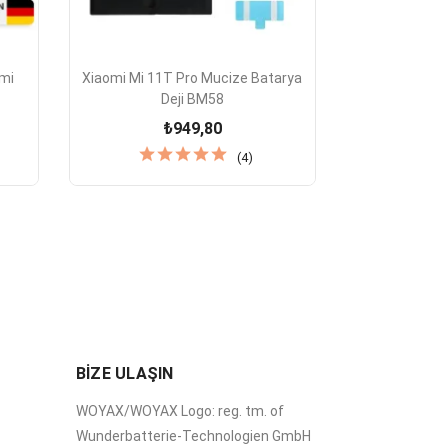

Hızlı Görünüm
omi
Xiaomi Mi 11T Pro Mucize Batarya
Deji BM58
₺949,80
(4)
BİZE ULAŞIN
WOYAX/WOYAX Logo: reg. tm. of
Wunderbatterie-Technologien GmbH