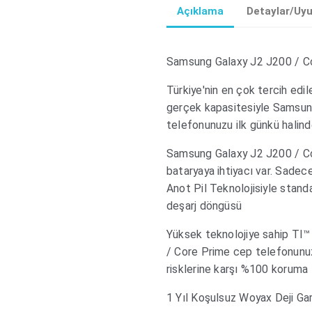
Açıklama
Detaylar/Uy
Samsung Galaxy J2 J200 / Co
Türkiye'nin en çok tercih edi
gerçek kapasitesiyle Samsun
telefonunuzu ilk günkü halind
Samsung Galaxy J2 J200 / Co
bataryaya ihtiyacı var. Sadec
Anot Pil Teknolojisiyle standa
deşarj döngüsü
Yüksek teknolojiye sahip TI™
/ Core Prime cep telefonunuz i
risklerine karşı %100 koruma
1 Yıl Koşulsuz Woyax Deji Gar