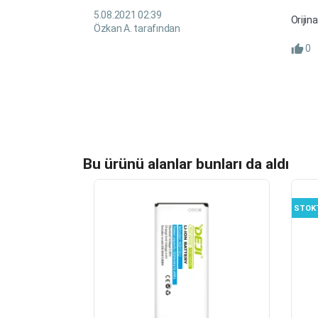
5.08.2021 02:39
Orijin
Özkan A. tarafından
0
Bu ürünü alanlar bunları da aldı
STOK