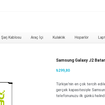
Şarj Kablosu
Araç İçi
Kulaklık
Hoparlör
Lapt
Samsung Galaxy J2 Bata
₺299,80
Türkiye'nin en çok tercih edi
gerçek kapasitesiyle Samsun
telefonunuzu ilk günkü halind