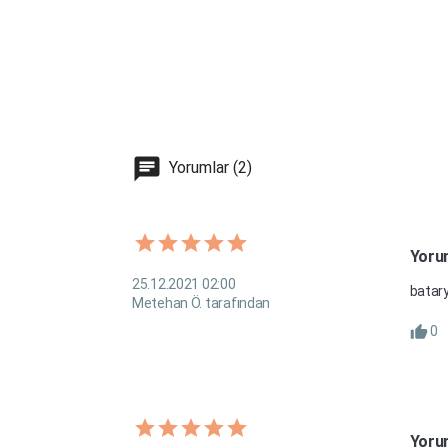
Yorumlar (2)
Yoru
25.12.2021 02:00
batary
Metehan Ö. tarafından
0
Yoru