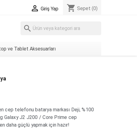
shopping_cart

Sepet
(0)
Giriş Yap
search
op ve Tablet Aksesuarları
rya
len cep telefonu batarya markası Deji, %100
g Galaxy J2 J200 / Core Prime cep
en daha güçlü yapmak için hazır!