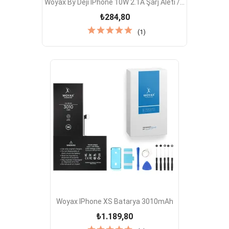
Woyax By Deji IPhone 10W 2.1A Şarj Aleti /...
₺284,80
(1)
Woyax IPhone XS Batarya 3010mAh
₺1.189,80