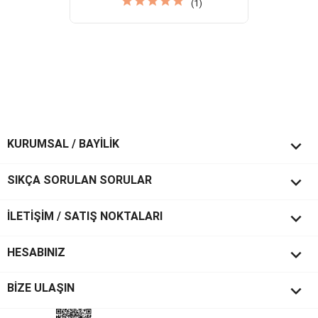
(1)

KURUMSAL / BAYİLİK

SIKÇA SORULAN SORULAR

İLETİŞİM / SATIŞ NOKTALARI

HESABINIZ
keyboard_arrow_down
BİZE ULAŞIN