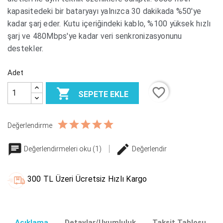
kapasitedeki bir bataryayı yalnızca 30 dakikada %50'ye
kadar şarj eder. Kutu içeriğindeki kablo, %100 yüksek hızlı
şarj ve 480Mbps'ye kadar veri senkronizasyonunu
destekler.
Adet
favorite_border

SEPETE EKLE
Değerlendirme
Değerlendirmeleri oku (1)
Değerlendir
300 TL Üzeri Ücretsiz Hızlı Kargo
Açıklama
Detaylar/Uyumluluk
Taksit Tablosu