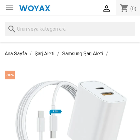

shopping_cart

(0)
search
Ana Sayfa
Şarj Aleti
Samsung Şarj Aleti
-10%