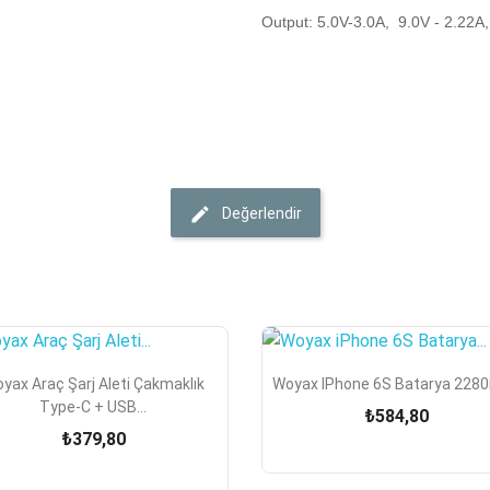
Output: 5.0V-3.0A, 9.0V - 2.22A
Değerlendir


Hızlı Görünüm
Hızlı Görünüm
yax Araç Şarj Aleti Çakmaklık
Woyax IPhone 6S Batarya 228
Type-C + USB...
₺584,80
₺379,80