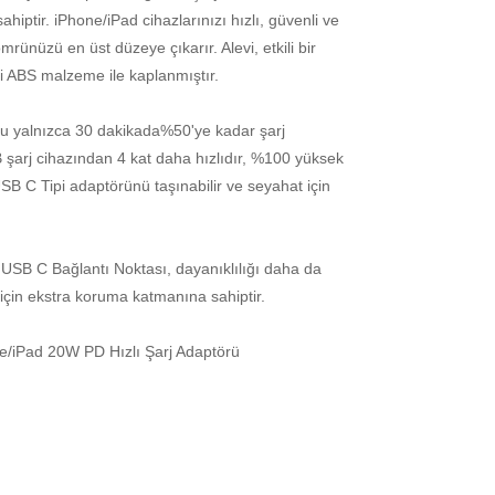
hiptir. iPhone/iPad cihazlarınızı hızlı, güvenli ve
l ömrünüzü en üst düzeye çıkarır. Alevi, etkili bir
ici ABS malzeme ile kaplanmıştır.
uzu yalnızca 30 dakikada%50'ye kadar şarj
şarj cihazından 4 kat daha hızlıdır, %100 yüksek
, USB C Tipi adaptörünü taşınabilir ve seyahat için
USB C Bağlantı Noktası, dayanıklılığı daha da
çin ekstra koruma katmanına sahiptir.
ne/iPad 20W PD Hızlı Şarj Adaptörü