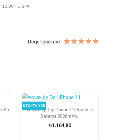
, 12.0V - 1,67A
Değerlendirme
STOKTA YOK

Hızlı Görünüm
0mAh
Woyax By Deji IPhone 11 Premium
Batarya 3520mAh...
₺1.164,80