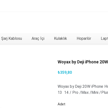
Şarj Kablosu
Araç İçi
Kulaklık
Hoparlör
Lapt
Woyax by Deji iPhone 20W 
₺359,80
Woyax by Deji 20W iPhone H
13 14 / Pro /Max /Mini /Plu
Adet