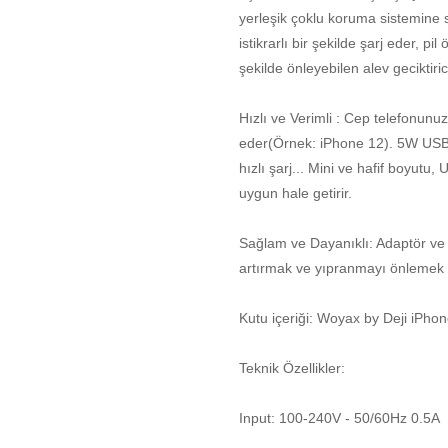
yerleşik çoklu koruma sistemine sa
istikrarlı bir şekilde şarj eder, pi
şekilde önleyebilen alev geciktir
Hızlı ve Verimli : Cep telefonun
eder(Örnek: iPhone 12). 5W USB 
hızlı şarj... Mini ve hafif boyutu
uygun hale getirir.
Sağlam ve Dayanıklı: Adaptör ve 
artırmak ve yıpranmayı önlemek i
Kutu içeriği: Woyax by Deji iPho
Teknik Özellikler:
Input: 100-240V - 50/60Hz 0.5A