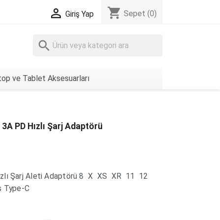
shopping_cart

Sepet
(0)
Giriş Yap
search
op ve Tablet Aksesuarları
3A PD Hızlı Şarj Adaptörü
ızlı Şarj Aleti Adaptörü 8 X XS XR 11 12
s Type-C