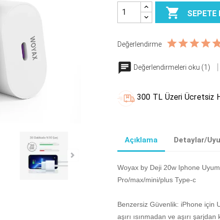

SEPETE 
Değerlendirme
Değerlendirmeleri oku (1)
300 TL Üzeri Ücretsiz H
Açıklama
Detaylar/Uy
Woyax by Deji 20w Iphone Uyumlu 
Pro/max/mini/plus Type-c
Benzersiz Güvenlik: iPhone için 
aşırı ısınmadan ve aşırı şarjdan 