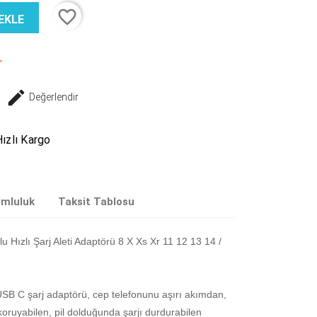
favorite_border
EKLE
Değerlendir
ızlı Kargo
umluluk
Taksit Tablosu
Hızlı Şarj Aleti Adaptörü 8 X Xs Xr 11 12 13 14 /
USB C şarj adaptörü, cep telefonunu aşırı akımdan,
koruyabilen, pil dolduğunda şarjı durdurabilen