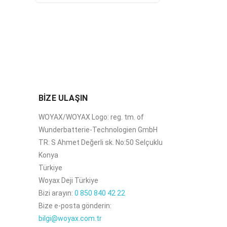
BİZE ULAŞIN
WOYAX/WOYAX Logo: reg. tm. of
Wunderbatterie-Technologien GmbH
TR: S Ahmet Değerli sk. No:50 Selçuklu
Konya
Türkiye
Woyax Deji Türkiye
Bizi arayın:
0 850 840 42 22
Bize e-posta gönderin:
bilgi@woyax.com.tr