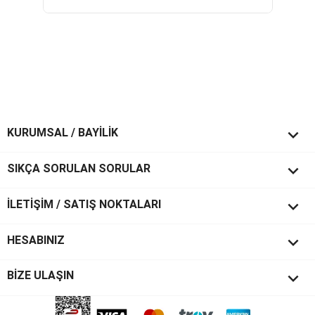

KURUMSAL / BAYİLİK

SIKÇA SORULAN SORULAR

İLETİŞİM / SATIŞ NOKTALARI

HESABINIZ
keyboard_arrow_down
BİZE ULAŞIN