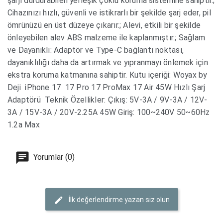
şarjı durdurabilen yerleşik çoklu koruma sistemine sahiptir.;
Cihazınızı hızlı, güvenli ve istikrarlı bir şekilde şarj eder, pil
ömrünüzü en üst düzeye çıkarır.; Alevi, etkili bir şekilde
önleyebilen alev ABS malzeme ile kaplanmıştır.; Sağlam
ve Dayanıklı: Adaptör ve Type-C bağlantı noktası,
dayanıklılığı daha da artırmak ve yıpranmayı önlemek için
ekstra koruma katmanına sahiptir. Kutu içeriği: Woyax by
Deji iPhone 17 17 Pro 17 ProMax 17 Air 45W Hızlı Şarj
Adaptörü Teknik Özellikler: Çıkış: 5V-3A / 9V-3A / 12V-
3A / 15V-3A / 20V-2.25A 45W Giriş: 100~240V 50~60Hz
1.2a Max
Yorumlar (0)
İlk değerlendirme yazan siz olun