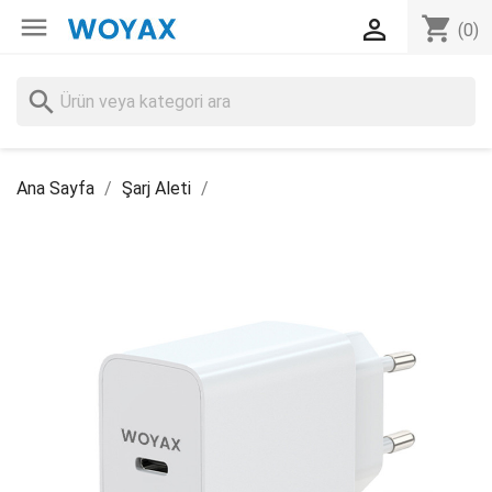

shopping_cart

(0)
search
Ana Sayfa
Şarj Aleti