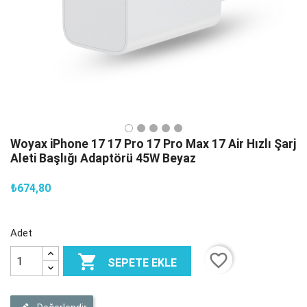
Woyax iPhone 17 17 Pro 17 Pro Max 17 Air Hızlı Şarj
Aleti Başlığı Adaptörü 45W Beyaz
₺674,80
Adet
favorite_border

SEPETE EKLE