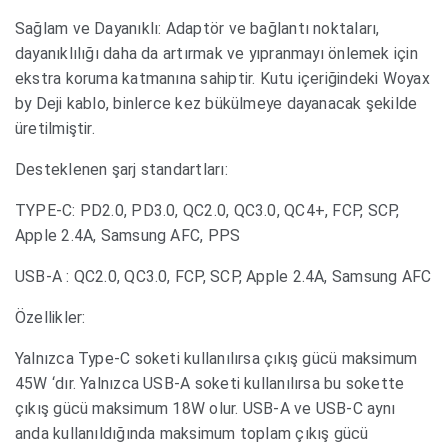
Sağlam ve Dayanıklı: Adaptör ve bağlantı noktaları,
dayanıklılığı daha da artırmak ve yıpranmayı önlemek için
ekstra koruma katmanına sahiptir. Kutu içeriğindeki Woyax
by Deji kablo, binlerce kez bükülmeye dayanacak şekilde
üretilmiştir.
Desteklenen şarj standartları:
TYPE-C: PD2.0, PD3.0, QC2.0, QC3.0, QC4+, FCP, SCP,
Apple 2.4A, Samsung AFC, PPS
USB-A : QC2.0, QC3.0, FCP, SCP, Apple 2.4A, Samsung AFC
Özellikler:
Yalnızca Type-C soketi kullanılırsa çıkış gücü maksimum
45W ‘dır. Yalnızca USB-A soketi kullanılırsa bu sokette
çıkış gücü maksimum 18W olur. USB-A ve USB-C aynı
anda kullanıldığında maksimum toplam çıkış gücü