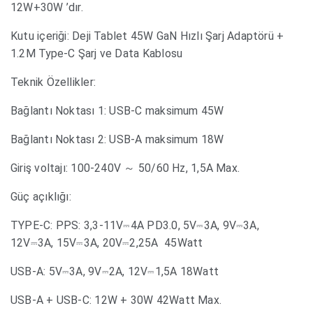
12W+30W ’dır.
Kutu içeriği: Deji Tablet 45W GaN Hızlı Şarj Adaptörü +
1.2M Type-C Şarj ve Data Kablosu
Teknik Özellikler:
Bağlantı Noktası 1: USB-C maksimum 45W
Bağlantı Noktası 2: USB-A maksimum 18W
Giriş voltajı: 100-240V ～ 50/60 Hz, 1,5A Max.
Güç açıklığı:
TYPE-C: PPS: 3,3-11V⎓4A PD3.0, 5V⎓3A, 9V⎓3A,
12V⎓3A, 15V⎓3A, 20V⎓2,25A 45Watt
USB-A: 5V⎓3A, 9V⎓2A, 12V⎓1,5A 18Watt
USB-A + USB-C: 12W + 30W 42Watt Max.