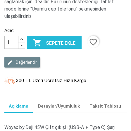
sağlamak için idealdir. Bu ürünün desteklediği Tablet
modellerine "Uyumlu cep telefonu" sekmesinden
ulaşabilirsiniz.
Adet
favorite_border

SEPETE EKLE
Değerlendir
300 TL Üzeri Ücretsiz Hızlı Kargo
Açıklama
Detaylar/Uyumluluk
Taksit Tablosu
Woyax by Deji 45W Çift çıkışlı (USB-A + Type C) Şarj