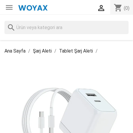

shopping_cart

(0)
search
Ana Sayfa
Şarj Aleti
Tablet Şarj Aleti