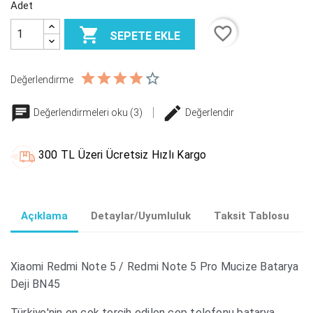
Adet
favorite_border

SEPETE EKLE
Değerlendirme
Değerlendirmeleri oku (3)
Değerlendir
300 TL Üzeri Ücretsiz Hızlı Kargo
Açıklama
Detaylar/Uyumluluk
Taksit Tablosu
Xiaomi Redmi Note 5 / Redmi Note 5 Pro Mucize Batarya
Deji BN45
Türkiye'nin en çok tercih edilen cep telefonu batarya