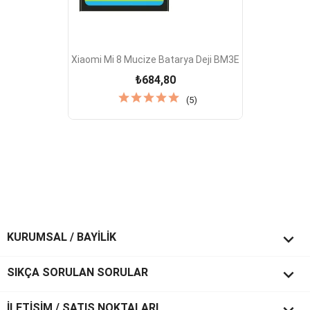
Xiaomi Mi 8 Mucize Batarya Deji BM3E
₺684,80
(5)

KURUMSAL / BAYİLİK

SIKÇA SORULAN SORULAR

İLETİŞİM / SATIŞ NOKTALARI