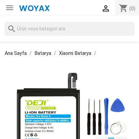

shopping_cart

(0)
search
Ana Sayfa
Batarya
Xiaomi Batarya