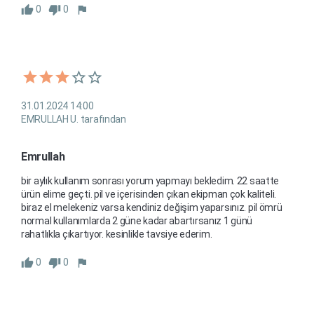
0
0
31.01.2024 14:00
EMRULLAH U. tarafından
Emrullah
bir aylık kullanım sonrası yorum yapmayı bekledim. 22 saatte 
ürün elime geçti. pil ve içerisinden çıkan ekipman çok kaliteli. 
biraz el melekeniz varsa kendiniz değişim yaparsınız. pil ömrü 
normal kullanımlarda 2 güne kadar abartırsanız 1 günü 
rahatlıkla çıkartıyor. kesinlikle tavsiye ederim.
0
0