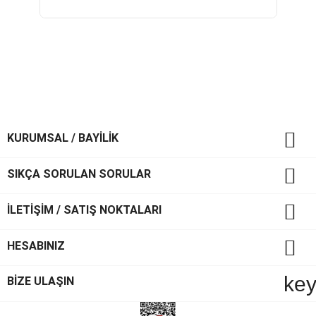

KURUMSAL / BAYİLİK

SIKÇA SORULAN SORULAR

İLETİŞİM / SATIŞ NOKTALARI

HESABINIZ
ke
BİZE ULAŞIN