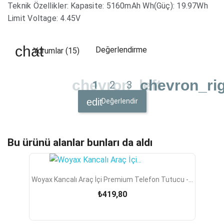
Teknik Özellikler: Kapasite: 5160mAh Wh(Güç): 19.97Wh
Limit Voltage: 4.45V
Değerlendirme
Yorumlar (15)
chevron_left
chevron_ri
1
2
3
Değerlendir
Bu ürünü alanlar bunları da aldı
Woyax Kancalı Araç İçi Premium Telefon Tutucu -...
₺419,80