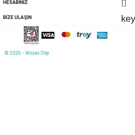

HESABINIZ
ke
BİZE ULAŞIN
© 2026 - Woyax Deji