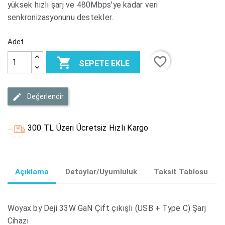
yüksek hızlı şarj ve 480Mbps'ye kadar veri
senkronizasyonunu destekler.
Adet
favorite_border

SEPETE EKLE
Değerlendir
300 TL Üzeri Ücretsiz Hızlı Kargo
Açıklama
Detaylar/Uyumluluk
Taksit Tablosu
Woyax by Deji 33W GaN Çift çıkışlı (USB + Type C) Şarj
Cihazı