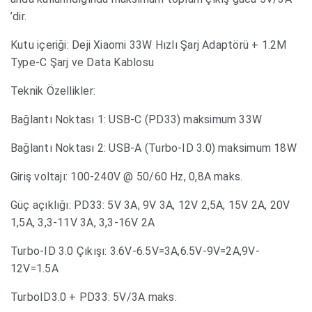
’dir.
Kutu içeriği: Deji Xiaomi 33W Hızlı Şarj Adaptörü + 1.2M
Type-C Şarj ve Data Kablosu
Teknik Özellikler:
Bağlantı Noktası 1: USB-C (PD33) maksimum 33W
Bağlantı Noktası 2: USB-A (Turbo-ID 3.0) maksimum 18W
Giriş voltajı: 100-240V @ 50/60 Hz, 0,8A maks.
Güç açıklığı: PD33: 5V 3A, 9V 3A, 12V 2,5A, 15V 2A, 20V
1,5A, 3,3-11V 3A, 3,3-16V 2A
Turbo-ID 3.0 Çıkışı: 3.6V-6.5V=3A,6.5V-9V=2A,9V-
12V=1.5A
TurboID3.0 + PD33: 5V/3A maks.