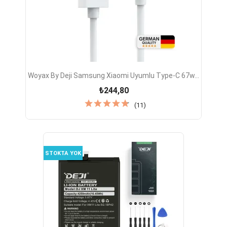
Woyax By Deji Samsung Xiaomi Uyumlu Type-C 67w...
₺244,80
(11)
STOKTA YOK