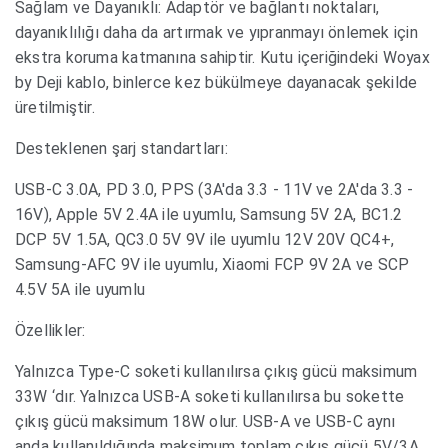
Sağlam ve Dayanıklı: Adaptör ve bağlantı noktaları,
dayanıklılığı daha da artırmak ve yıpranmayı önlemek için
ekstra koruma katmanına sahiptir. Kutu içeriğindeki Woyax
by Deji kablo, binlerce kez bükülmeye dayanacak şekilde
üretilmiştir.
Desteklenen şarj standartları:
USB-C 3.0A, PD 3.0, PPS (3A'da 3.3 - 11V ve 2A'da 3.3 -
16V), Apple 5V 2.4A ile uyumlu, Samsung 5V 2A, BC1.2
DCP 5V 1.5A, QC3.0 5V 9V ile uyumlu 12V 20V QC4+,
Samsung-AFC 9V ile uyumlu, Xiaomi FCP 9V 2A ve SCP
4.5V 5A ile uyumlu
Özellikler:
Yalnızca Type-C soketi kullanılırsa çıkış gücü maksimum
33W ‘dır. Yalnızca USB-A soketi kullanılırsa bu sokette
çıkış gücü maksimum 18W olur. USB-A ve USB-C aynı
anda kullanıldığında maksimum toplam çıkış gücü 5V/3A