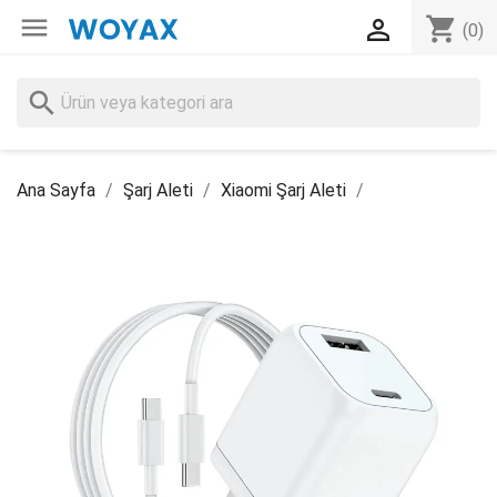

shopping_cart

(0)
search
Ana Sayfa
Şarj Aleti
Xiaomi Şarj Aleti