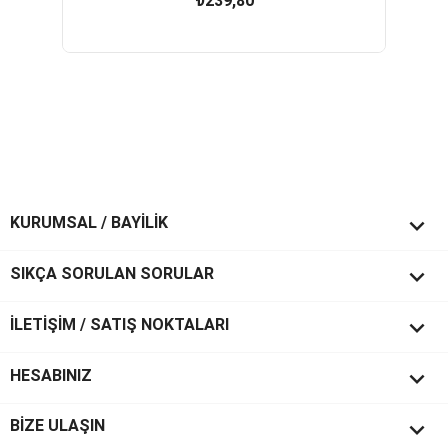
₺239,80

KURUMSAL / BAYİLİK

SIKÇA SORULAN SORULAR

İLETİŞİM / SATIŞ NOKTALARI

HESABINIZ
keyboard_arrow_down
BİZE ULAŞIN