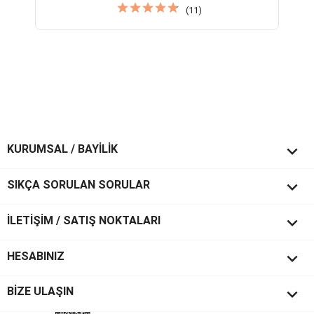
(11)

KURUMSAL / BAYİLİK

SIKÇA SORULAN SORULAR

İLETİŞİM / SATIŞ NOKTALARI

HESABINIZ
keyboard_arrow_down
BİZE ULAŞIN