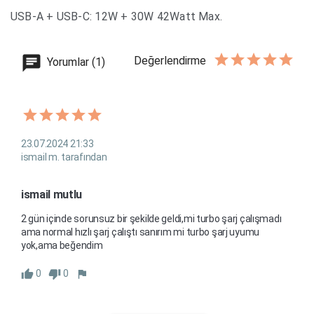
USB-A + USB-C: 12W + 30W 42Watt Max.
Değerlendirme
Yorumlar (1)
23.07.2024 21:33
ismail m. tarafından
ismail mutlu
2 gün içinde sorunsuz bir şekilde geldi,mi turbo şarj çalışmadı 
ama normal hızlı şarj çalıştı sanırım mi turbo şarj uyumu 
yok,ama beğendim 
0
0