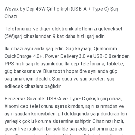
Woyax by Deji 45W Çift çıkışlı (USB-A + Type C) Şarj
Cihazı
Telefonunuz ve diğer elektronik aletlerinizi geleneksel
(5W)şarj cihazlarından 9 kat daha hızlı şarj edin.
İki cihazı aynı anda şarj edin. Güç kaynağı, Qualcomm
QuickCharge 4.0+, Power Delivery 3.0 ve USB-C üzerinden
PPS hızlı şarj ile uyumludur. İki cep telefonuna, tablete,
güç bankasına ve Bluetooth hoparlöre aynı anda güç
sağlamak için idealdir. Şarj gücü ve şarj süreleri, şarj
edilecek cihazlara bağlıdır.
Benzersiz Güvenlik: USB-A ve Type-C çıkışlı şarj cihazı,
Xiaomi cep telefonunu aşırı akımdan, aşırı ısınmadan ve
aşırı şarjdan koruyabilen, pil dolduğunda şarjı durdurabilen
yerleşik çoklu koruma sistemine sahiptir. Cihazınızı hızlı,
güvenli ve istikrarlı bir şekilde şarj eder, pil ömrünüzü en