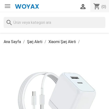

shopping_cart

(0)
search
Ana Sayfa
Şarj Aleti
Xiaomi Şarj Aleti