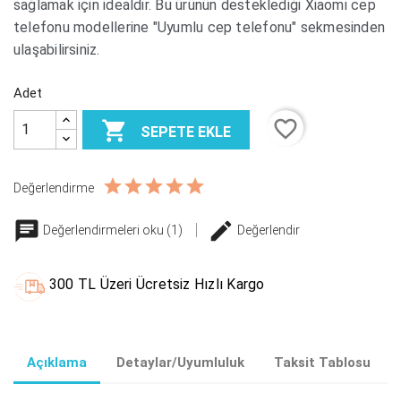
sağlamak için idealdir. Bu ürünün desteklediği Xiaomi cep
telefonu modellerine "Uyumlu cep telefonu" sekmesinden
ulaşabilirsiniz.
Adet
favorite_border

SEPETE EKLE
Değerlendirme
Değerlendirmeleri oku (1)
Değerlendir
300 TL Üzeri Ücretsiz Hızlı Kargo
Açıklama
Detaylar/Uyumluluk
Taksit Tablosu