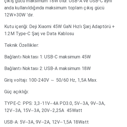
çıkış gücü maksimum 18W olur. USB-A ve USB-C aynı
anda kullanıldığında maksimum toplam çıkış gücü
12W+30W ’dır.
Kutu içeriği: Deji Xiaomi 45W GaN Hızlı Şarj Adaptörü +
1.2M Type-C Şarj ve Data Kablosu
Teknik Özellikler:
Bağlantı Noktası 1: USB-C maksimum 45W
Bağlantı Noktası 2: USB-A maksimum 18W
Giriş voltajı: 100-240V ～ 50/60 Hz, 1,5A Max.
Güç açıklığı:
TYPE-C: PPS: 3,3-11V⎓4A PD3.0, 5V⎓3A, 9V⎓3A,
12V⎓3A, 15V⎓3A, 20V⎓2,25A 45Watt
USB-A: 5V⎓3A, 9V⎓2A, 12V⎓1,5A 18Watt