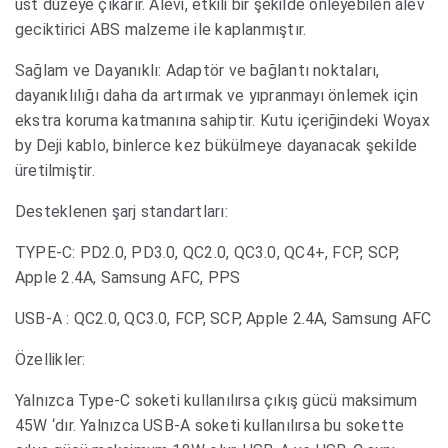
üst düzeye çıkarır. Alevi, etkili bir şekilde önleyebilen alev
geciktirici ABS malzeme ile kaplanmıştır.
Sağlam ve Dayanıklı: Adaptör ve bağlantı noktaları,
dayanıklılığı daha da artırmak ve yıpranmayı önlemek için
ekstra koruma katmanına sahiptir. Kutu içeriğindeki Woyax
by Deji kablo, binlerce kez bükülmeye dayanacak şekilde
üretilmiştir.
Desteklenen şarj standartları:
TYPE-C: PD2.0, PD3.0, QC2.0, QC3.0, QC4+, FCP, SCP,
Apple 2.4A, Samsung AFC, PPS
USB-A : QC2.0, QC3.0, FCP, SCP, Apple 2.4A, Samsung AFC
Özellikler:
Yalnızca Type-C soketi kullanılırsa çıkış gücü maksimum
45W ‘dır. Yalnızca USB-A soketi kullanılırsa bu sokette