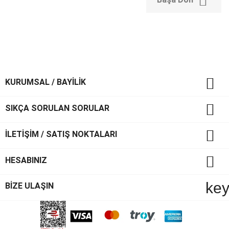


KURUMSAL / BAYİLİK

SIKÇA SORULAN SORULAR

İLETİŞİM / SATIŞ NOKTALARI

HESABINIZ
ke
BİZE ULAŞIN