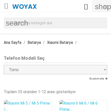

shop

(0)
search
Ana Sayfa
Batarya
Xiaomi Batarya
Telefon Modeli Seç
Bu adımı atla
Toplam 35 üründen 1-12 arası gösteriliyor