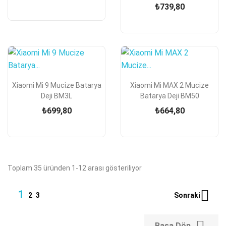
₺739,80
Xiaomi Mi 9 Mucize Batarya
Xiaomi Mi MAX 2 Mucize
Deji BM3L
Batarya Deji BM50
₺699,80
₺664,80
Toplam 35 üründen 1-12 arası gösteriliyor

1
Sonraki
2
3
Başa Dön