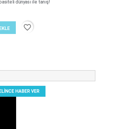
siteli dünyası ile tanış!
favorite_border
EKLE
ELINCE HABER VER