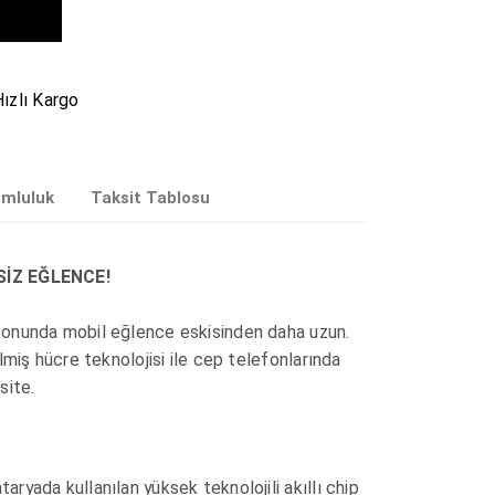
ızlı Kargo
umluluk
Taksit Tablosu
SİZ EĞLENCE!
onunda mobil eğlence eskisinden daha uzun.
lmiş hücre teknolojisi ile cep telefonlarında
site.
yada kullanılan yüksek teknolojili akıllı chip