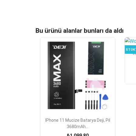
Bu ürünü alanlar bunları da aldı
STOK
W

Hızlı Görünüm
IPhone 11 Mucize Batarya Deji, Pil
3680mAh...
₺1.099,80