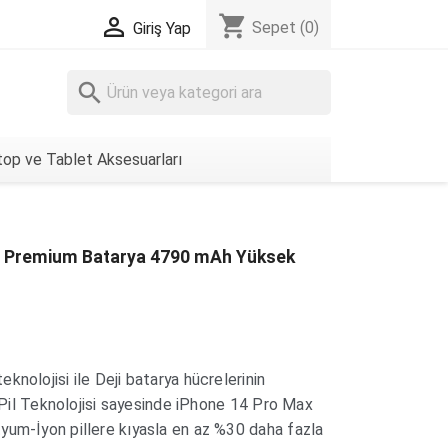
shopping_cart

Sepet
(0)
Giriş Yap
search
op ve Tablet Aksesuarları
x Premium Batarya 4790 mAh Yüksek
knolojisi ile Deji batarya hücrelerinin
t Pil Teknolojisi sayesinde iPhone 14 Pro Max
yum-İyon pillere kıyasla en az %30 daha fazla