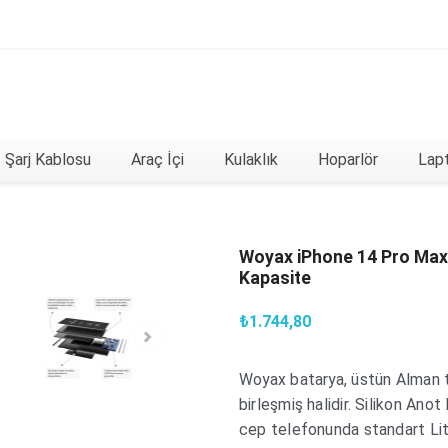
Şarj Kablosu
Araç İçi
Kulaklık
Hoparlör
Lapt
Woyax iPhone 14 Pro Ma
Kapasite
₺1.744,80
Woyax batarya, üstün Alman te
birleşmiş halidir. Silikon Ano
cep telefonunda standart Lit