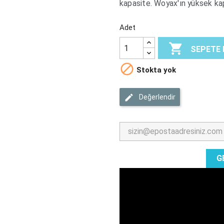
kapasite. Woyax'ın yüksek kapa
Adet

SEPETE 

Stokta yok
Değerlendir
G