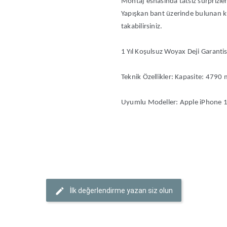
Montaj esnasında tatsız sürprizler
Yapışkan bant üzerinde bulunan ku
takabilirsiniz.
1 Yıl Koşulsuz Woyax Deji Garantis
Teknik Özellikler: Kapasite: 479
Uyumlu Modeller: Apple iPhone 
İlk değerlendirme yazan siz olun