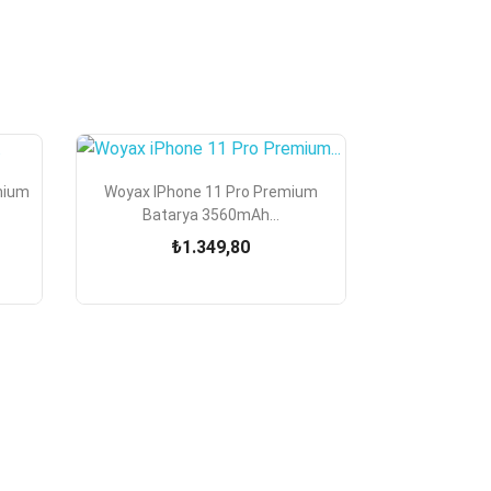

Hızlı Görünüm
mium
Woyax IPhone 11 Pro Premium
Batarya 3560mAh...
₺1.349,80