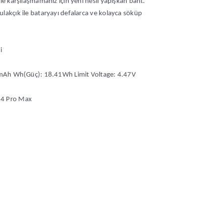
le karşılaşmamanız için yeni nesil yapışkan bant.
lakçık ile bataryayı defalarca ve kolayca söküp
i
0 mAh Wh(Güç): 18.41Wh Limit Voltage: 4.47V
14 Pro Max