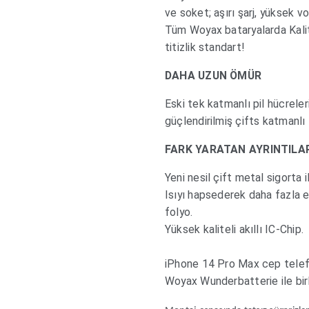
ve soket; aşırı şarj, yüksek vo
Tüm Woyax bataryalarda Kali
titizlik standart!
DAHA UZUN ÖMÜR
Eski tek katmanlı pil hücreleri
güçlendirilmiş çifts katmanlı 
FARK YARATAN AYRINTILA
Yeni nesil çift metal sigorta i
Isıyı hapsederek daha fazla 
folyo.
Yüksek kaliteli akıllı IC-Chip.
iPhone 14 Pro Max cep telefo
Woyax Wunderbatterie ile birl