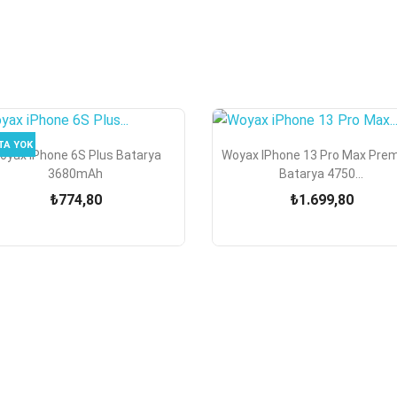
TA YOK


Hızlı Görünüm
Hızlı Görünüm
oyax IPhone 6S Plus Batarya
Woyax IPhone 13 Pro Max Pre
3680mAh
Batarya 4750...
₺774,80
₺1.699,80