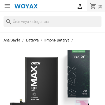

shopping_cart

(0)
search
Ana Sayfa
Batarya
iPhone Batarya