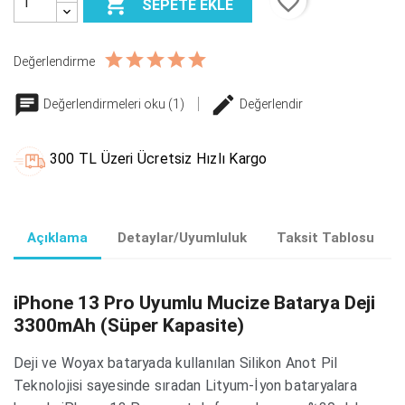
favorite_border

SEPETE EKLE
Değerlendirme
Değerlendirmeleri oku (1)
Değerlendir
300 TL Üzeri Ücretsiz Hızlı Kargo
Açıklama
Detaylar/Uyumluluk
Taksit Tablosu
iPhone 13 Pro Uyumlu Mucize Batarya Deji
3300mAh (Süper Kapasite)
Deji ve Woyax bataryada kullanılan Silikon Anot Pil
Teknolojisi sayesinde sıradan Lityum-İyon bataryalara