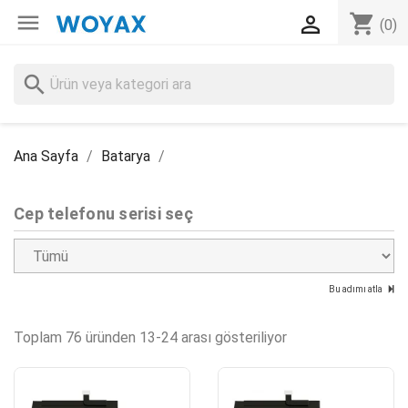

shopping_cart

(0)
search
Ana Sayfa
Batarya
Cep telefonu serisi seç
Bu adımı atla
Toplam 76 üründen 13-24 arası gösteriliyor