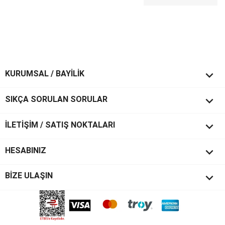

KURUMSAL / BAYİLİK

SIKÇA SORULAN SORULAR

İLETİŞİM / SATIŞ NOKTALARI

HESABINIZ
keyboard_arrow_down
BİZE ULAŞIN